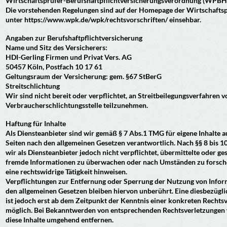
Wirtschaftsprüfer-Berufshaftpflichtversicherungsverordnung (WPBH
Die vorstehenden Regelungen sind auf der Homepage der Wirtschaft
unter https://www.wpk.de/wpk/rechtsvorschriften/ einsehbar.
Angaben zur Berufshaftpflichtversicherung
Name und Sitz des Versicherers:
HDI-Gerling Firmen und Privat Vers. AG
50457 Köln, Postfach 10 17 61
Geltungsraum der Versicherung: gem. §67 StBerG
Streitschlichtung
Wir sind nicht bereit oder verpflichtet, an Streitbeilegungsverfahren v
Verbraucherschlichtungsstelle teilzunehmen.
Haftung für Inhalte
Als Diensteanbieter sind wir gemäß § 7 Abs.1 TMG für eigene Inhalte a
Seiten nach den allgemeinen Gesetzen verantwortlich. Nach §§ 8 bis 
wir als Diensteanbieter jedoch nicht verpflichtet, übermittelte oder ge
fremde Informationen zu überwachen oder nach Umständen zu forsche
eine rechtswidrige Tätigkeit hinweisen.
Verpflichtungen zur Entfernung oder Sperrung der Nutzung von Info
den allgemeinen Gesetzen bleiben hiervon unberührt. Eine diesbezügl
ist jedoch erst ab dem Zeitpunkt der Kenntnis einer konkreten Rechts
möglich. Bei Bekanntwerden von entsprechenden Rechtsverletzungen
diese Inhalte umgehend entfernen.