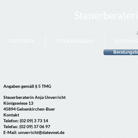
Steuerberaterin An
STARTSEITE
STEUERKANZLEI
LEISTUN
Beratungste
Angaben gemäß § 5 TMG
Steuerberaterin Anja Unverricht
Königswiese 13
45894 Gelsenkirchen-Buer
Kontakt
Telefon: (02 09) 3 73 14
Telefax: (02 09) 37 06 97
E-Mail: unverricht@datevnet.de