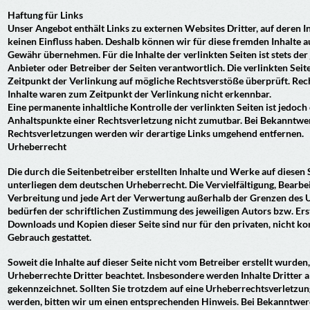
Haftung für Links
Unser Angebot enthält Links zu externen Websites Dritter, auf deren I
keinen Einfluss haben. Deshalb können wir für diese fremden Inhalte a
Gewähr übernehmen. Für die Inhalte der verlinkten Seiten ist stets der 
Anbieter oder Betreiber der Seiten verantwortlich. Die verlinkten Se
Zeitpunkt der Verlinkung auf mögliche Rechtsverstöße überprüft. Rec
Inhalte waren zum Zeitpunkt der Verlinkung nicht erkennbar.
Eine permanente inhaltliche Kontrolle der verlinkten Seiten ist jedoc
Anhaltspunkte einer Rechtsverletzung nicht zumutbar. Bei Bekanntw
Rechtsverletzungen werden wir derartige Links umgehend entfernen.
Urheberrecht
Die durch die Seitenbetreiber erstellten Inhalte und Werke auf diesen 
unterliegen dem deutschen Urheberrecht. Die Vervielfältigung, Bearbe
Verbreitung und jede Art der Verwertung außerhalb der Grenzen des 
bedürfen der schriftlichen Zustimmung des jeweiligen Autors bzw. Erst
Downloads und Kopien dieser Seite sind nur für den privaten, nicht k
Gebrauch gestattet.
Soweit die Inhalte auf dieser Seite nicht vom Betreiber erstellt wurden
Urheberrechte Dritter beachtet. Insbesondere werden Inhalte Dritter a
gekennzeichnet. Sollten Sie trotzdem auf eine Urheberrechtsverletz
werden, bitten wir um einen entsprechenden Hinweis. Bei Bekanntwe